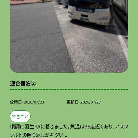
連合宿泊②
公開日
2026/07/23
更新日
2026/07/23
できごと
順調に羽生PAに着きました。気温は35度近くあり、アスフ
ァルトの照り返しがキツい...