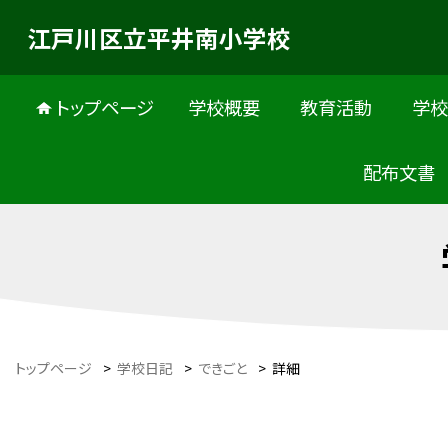
江戸川区立平井南小学校
トップページ
学校概要
教育活動
学
配布文書
トップページ
>
学校日記
>
できごと
>
詳細