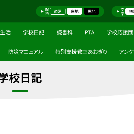
配色
文字
通常
白地
黒地
標
校生活
学校日記
読書科
PTA
学校応援団
防災マニュアル
特別支援教室あおぎり
アン
学校日記