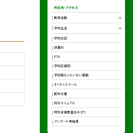
所在地・アクセス
教育活動
学校生活
学校日記
読書科
PTA
学校応援団
学校版もったいない運動
すくすくスクール
配布文書
防災マニュアル
特別支援教室あおぎり
アンケート等結果