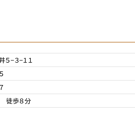
５−３−１１
５
７
車 徒歩８分