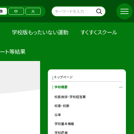
準
中
大
学校版もったいない運動
すくすくスクール
ケート等結果
トップページ
学校概要
校長挨拶・学校経営案
校章・校歌
沿革
学校基本情報
学校評価