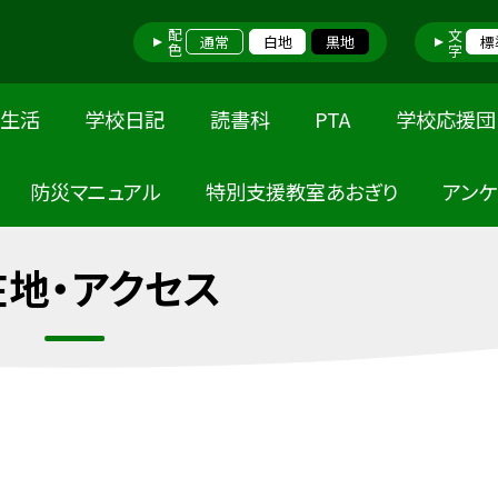
配色
文字
通常
白地
黒地
標
校生活
学校日記
読書科
PTA
学校応援団
防災マニュアル
特別支援教室あおぎり
アン
在地・アクセス