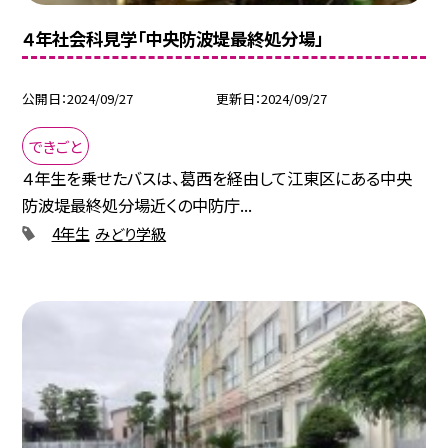
４年社会科見学「中央防波堤最終処分場」
公開日
2024/09/27
更新日
2024/09/27
できごと
４年生を乗せたバスは、葛西を経由して江東区にある中央
防波堤最終処分場近くの中防庁...
4年生
みどり学級