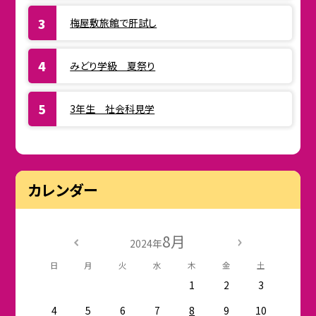
梅屋敷旅館で肝試し
みどり学級 夏祭り
3年生 社会科見学
カレンダー
8月
2024年
日
月
火
水
木
金
土
1
2
3
4
5
6
7
8
9
10