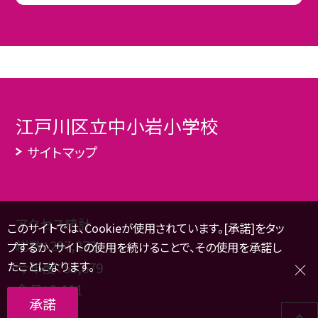
江戸川区立中小岩小学校
サイトマップ
アクセス統計
このサイトでは、Cookieが使用されています。[承諾]をタッ
総数：
297,272
プするか、サイトの使用を続けることで、その使用を承諾し
たことになります。
今年度：
53,679
今月：
2,111
承諾
本日：
239