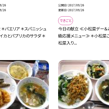
9/26
公開日
2017/09/26
9/26
更新日
2017/09/26
できごと
 ＊パエリア ＊スパニッシュ
今日の献立 ≪小松菜デー＆
＊イカとパプリカのサラダ ＊
級応援メニュー≫ ＊小松菜ご
松菜入り...