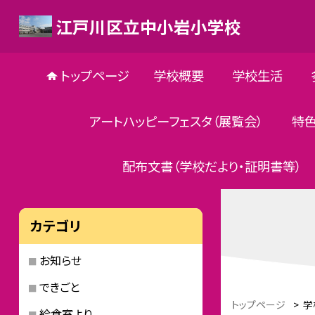
江戸川区立中小岩小学校
トップページ
学校概要
学校生活
アートハッピーフェスタ（展覧会）
特
配布文書（学校だより・証明書等）
カテゴリ
お知らせ
できごと
トップページ
>
学
給食室より