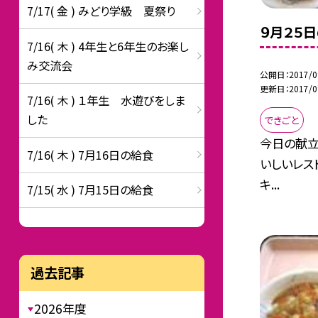
7/17( 金 ) みどり学級 夏祭り
９月２５
7/16( 木 ) 4年生と6年生のお楽し
み交流会
公開日
2017/0
更新日
2017/0
7/16( 木 ) １年生 水遊びをしま
した
できごと
今日の献立
7/16( 木 ) 7月16日の給食
いしいレス
キ...
7/15( 水 ) 7月15日の給食
過去記事
2026年度