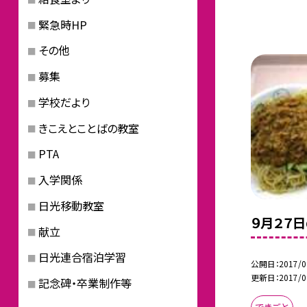
緊急時HP
その他
募集
学校だより
きこえとことばの教室
PTA
入学関係
日光移動教室
９月２７
献立
日光連合宿泊学習
公開日
2017/0
更新日
2017/0
記念碑・卒業制作等