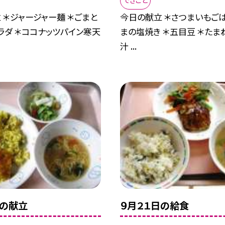
できごと
 ＊ジャージャー麺 ＊ごまと
今日の献立 ＊さつまいもごは
ラダ ＊ココナッツパイン寒天
まの塩焼き ＊五目豆 ＊たま
汁 ...
日の献立
９月２１日の給食