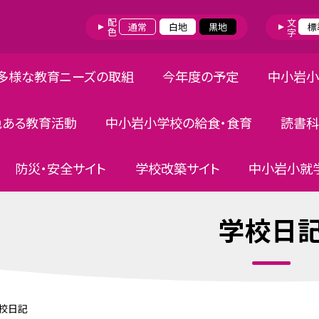
配色
文字
通常
白地
黒地
標
多様な教育ニーズの取組
今年度の予定
中小岩小
色ある教育活動
中小岩小学校の給食・食育
読書科
防災・安全サイト
学校改築サイト
中小岩小就学
学校日
校日記