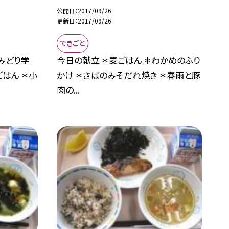
公開日
2017/09/26
更新日
2017/09/26
できごと
みどり学
今日の献立 ＊麦ごはん ＊わかめのふり
はん ＊小
かけ ＊さばのみそだれ焼き ＊春雨と豚
肉の...