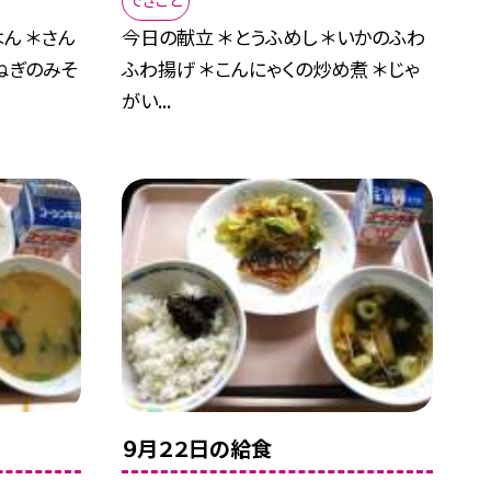
できごと
ん ＊さん
今日の献立 ＊とうふめし ＊いかのふわ
ねぎのみそ
ふわ揚げ ＊こんにゃくの炒め煮 ＊じゃ
がい...
９月２２日の給食