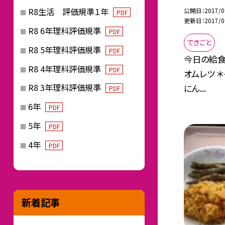
R8生活 評価規準１年
公開日
2017/0
PDF
更新日
2017/0
R8 6年理科評価規準
PDF
できごと
R8 5年理科評価規準
PDF
今日の給食
R8 4年理科評価規準
PDF
オムレツ 
R8 3年理科評価規準
にん...
PDF
6年
PDF
5年
PDF
4年
PDF
新着記事