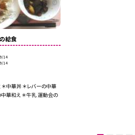
日の給食
9/14
9/14
 ＊中華丼 ＊レバーの中華
の中華和え ＊牛乳 運動会の