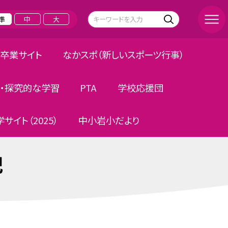
準
中
大
卒業サイト
なかスポ（新しいスポーツ行事）
・探究的な学習
PTA
学校応援団
サイト（2025）
中小岩小だより
記