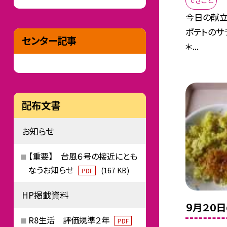
できごと
今日の献立
ポテトのサ
センター記事
＊...
配布文書
お知らせ
【重要】 台風６号の接近にとも
なうお知らせ
(167 KB)
PDF
HP掲載資料
９月２０
R8生活 評価規準２年
PDF