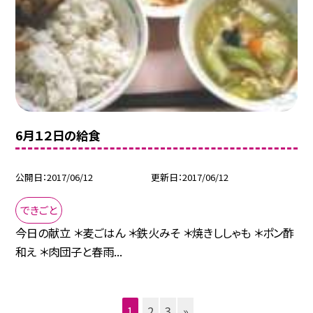
6月１２日の給食
公開日
2017/06/12
更新日
2017/06/12
できごと
今日の献立 ＊麦ごはん ＊鉄火みそ ＊焼きししゃも ＊ポン酢
和え ＊肉団子と春雨...
1
2
3
»