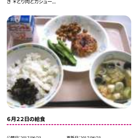
き ＊とり肉とカシュー...
６月２２日の給食
公開日
2017/06/23
更新日
2017/06/23