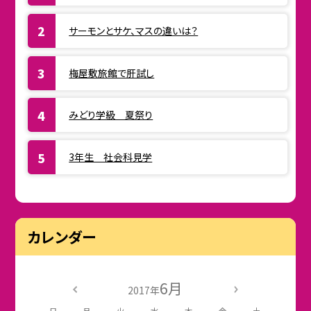
サーモンとサケ、マスの違いは？
梅屋敷旅館で肝試し
みどり学級 夏祭り
3年生 社会科見学
カレンダー
6月
2017年
日
月
火
水
木
金
土