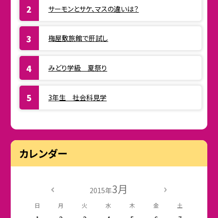
サーモンとサケ、マスの違いは？
梅屋敷旅館で肝試し
みどり学級 夏祭り
3年生 社会科見学
カレンダー
3月
2015年
日
月
火
水
木
金
土