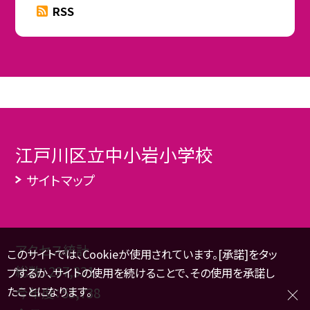
RSS
江戸川区立中小岩小学校
サイトマップ
アクセス統計
このサイトでは、Cookieが使用されています。[承諾]をタッ
総数：
297,331
プするか、サイトの使用を続けることで、その使用を承諾し
たことになります。
今年度：
53,738