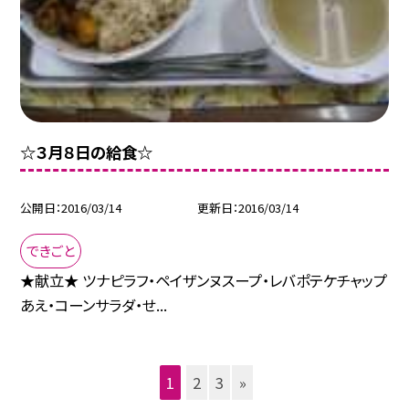
☆３月８日の給食☆
公開日
2016/03/14
更新日
2016/03/14
できごと
★献立★ ツナピラフ・ペイザンヌスープ・レバポテケチャップ
あえ・コーンサラダ・せ...
1
2
3
»