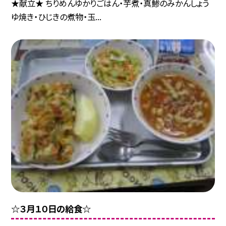
★献立★ ちりめんゆかりごはん・芋煮・真鯵のみかんしょう
ゆ焼き・ひじきの煮物・玉...
☆３月１０日の給食☆