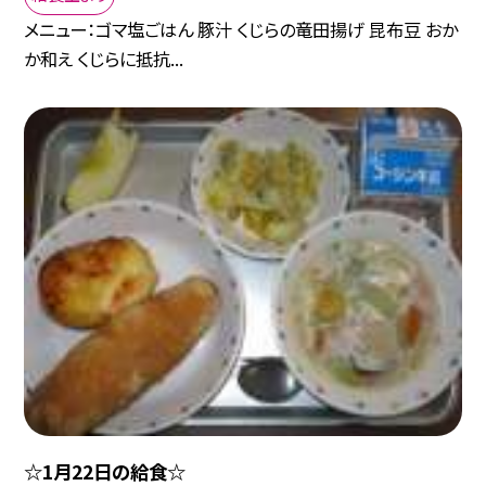
メニュー：ゴマ塩ごはん 豚汁 くじらの竜田揚げ 昆布豆 おか
か和え くじらに抵抗...
☆1月22日の給食☆