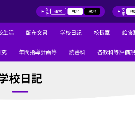
配色
文字
通常
白地
黒地
標
校生活
配布文書
学校日記
校長室
給食
研究
年間指導計画等
読書科
各教科等評価
学校日記