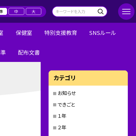
準
中
大
室
保健室
特別支援教育
SNSルール
規準
配布文書
カテゴリ
お知らせ
できごと
１年
２年