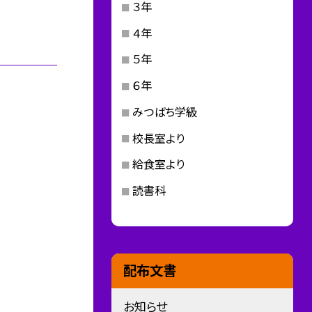
３年
４年
５年
６年
みつばち学級
校長室より
給食室より
読書科
配布文書
お知らせ