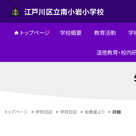
江戸川区立南小岩小学校
トップページ
学校概要
教育活動
学
道徳教育・校内
トップページ
>
学校日記
>
学校日記
>
給食室より
>
詳細