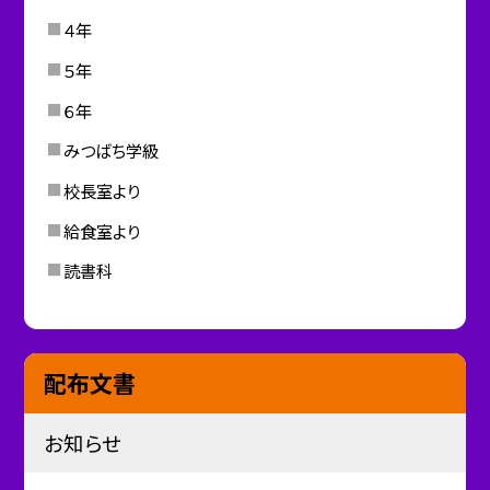
４年
５年
６年
みつばち学級
校長室より
給食室より
読書科
配布文書
お知らせ