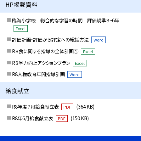
HP掲載資料
臨海小学校 総合的な学習の時間 評価規準３~6年
Excel
評価計画・評価から評定への総括方法
Word
R８食に関する指導の全体計画①
Excel
R８学力向上アクションプラン
Excel
R8人権教育年間指導計画
Word
給食献立
R8年度７月給食献立表
(364 KB)
PDF
R8年6月給食献立表
(150 KB)
PDF