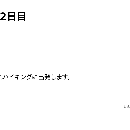
２日目
れハイキングに出発します。
いい