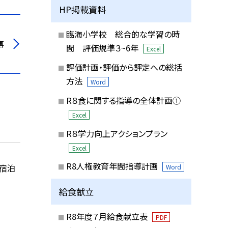
HP掲載資料
臨海小学校 総合的な学習の時
事
間 評価規準３~6年
Excel
評価計画・評価から評定への総括
方法
Word
R８食に関する指導の全体計画①
Excel
R８学力向上アクションプラン
Excel
R8人権教育年間指導計画
宿泊
Word
給食献立
R8年度７月給食献立表
PDF