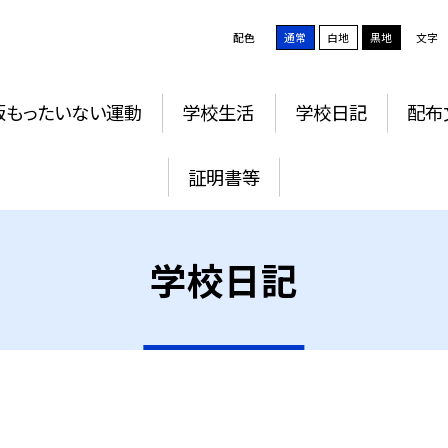
配色
通常
白地
黒地
文字
版もったいない運動
学校生活
学校日記
配布
証明書等
学校日記