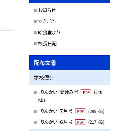
お知らせ
できごと
給食室より
校長日記
配布文書
学校便り
「りんかい」夏休み号
(240
PDF
KB)
「りんかい」７月号
(299 KB)
PDF
「りんかい」６月号
(217 KB)
PDF