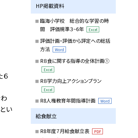
HP掲載資料
臨海小学校 総合的な学習の時
間 評価規準３~6年
Excel
評価計画・評価から評定への総括
方法
Word
R８食に関する指導の全体計画①
Excel
た６
R８学力向上アクションプラン
Excel
合わ
R8人権教育年間指導計画
Word
ンとい
給食献立
R8年度７月給食献立表
PDF