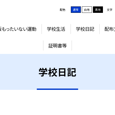
配色
通常
白地
黒地
文字
版もったいない運動
学校生活
学校日記
配布
証明書等
学校日記