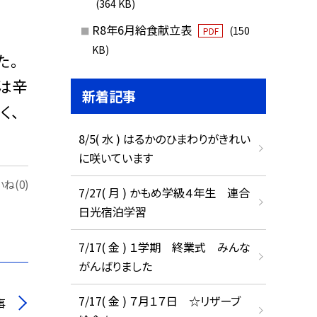
(364 KB)
R8年6月給食献立表
(150
PDF
KB)
た。
は辛
新着記事
く、
8/5( 水 ) はるかのひまわりがきれい
に咲いています
ね(0)
7/27( 月 ) かもめ学級４年生 連合
日光宿泊学習
7/17( 金 ) １学期 終業式 みんな
がんばりました
7/17( 金 ) ７月１７日 ☆リザーブ
事