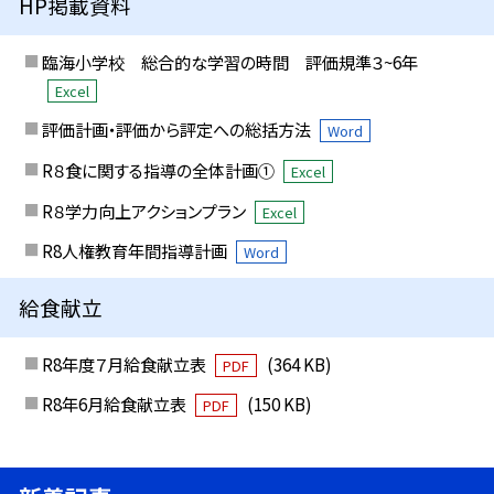
HP掲載資料
臨海小学校 総合的な学習の時間 評価規準３~6年
Excel
評価計画・評価から評定への総括方法
Word
R８食に関する指導の全体計画①
Excel
R８学力向上アクションプラン
Excel
R8人権教育年間指導計画
Word
給食献立
R8年度７月給食献立表
(364 KB)
PDF
R8年6月給食献立表
(150 KB)
PDF