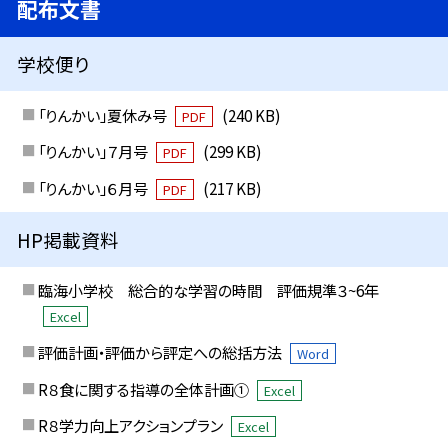
配布文書
学校便り
「りんかい」夏休み号
(240 KB)
PDF
「りんかい」７月号
(299 KB)
PDF
「りんかい」６月号
(217 KB)
PDF
HP掲載資料
臨海小学校 総合的な学習の時間 評価規準３~6年
Excel
評価計画・評価から評定への総括方法
Word
R８食に関する指導の全体計画①
Excel
R８学力向上アクションプラン
Excel