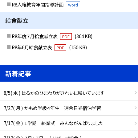
R8人権教育年間指導計画
Word
給食献立
R8年度７月給食献立表
(364 KB)
PDF
R8年6月給食献立表
(150 KB)
PDF
新着記事
8/5( 水 ) はるかのひまわりがきれいに咲いています
7/27( 月 ) かもめ学級４年生 連合日光宿泊学習
7/17( 金 ) １学期 終業式 みんながんばりました