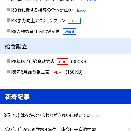
R８食に関する指導の全体計画①
Excel
R８学力向上アクションプラン
Excel
R8人権教育年間指導計画
Word
給食献立
R8年度７月給食献立表
(364 KB)
PDF
R8年6月給食献立表
(150 KB)
PDF
新着記事
8/5( 水 ) はるかのひまわりがきれいに咲いています
7/27( 月 ) かもめ学級４年生 連合日光宿泊学習