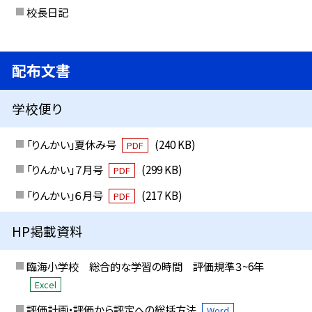
校長日記
配布文書
学校便り
「りんかい」夏休み号
(240 KB)
PDF
「りんかい」７月号
(299 KB)
PDF
「りんかい」６月号
(217 KB)
PDF
HP掲載資料
臨海小学校 総合的な学習の時間 評価規準３~6年
Excel
評価計画・評価から評定への総括方法
Word