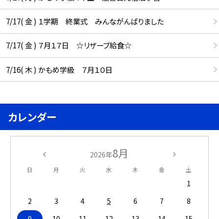
7/17( 金 ) １学期 終業式 みんながんばりました
7/17( 金 ) ７月１７日 ☆リザーブ給食☆
7/16( 木 ) かもめ学級 ７月１０日
カレンダー
8月
2026年
日
月
火
水
木
金
土
1
2
3
4
5
6
7
8
9
10
11
12
13
14
15