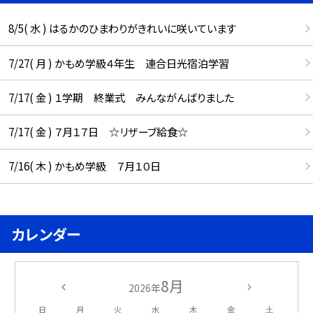
8/5( 水 ) はるかのひまわりがきれいに咲いています
7/27( 月 ) かもめ学級４年生 連合日光宿泊学習
7/17( 金 ) １学期 終業式 みんながんばりました
7/17( 金 ) ７月１７日 ☆リザーブ給食☆
7/16( 木 ) かもめ学級 ７月１０日
カレンダー
8月
2026年
日
月
火
水
木
金
土