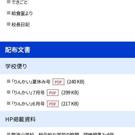
できごと
給食室より
校長日記
配布文書
学校便り
「りんかい」夏休み号
(240 KB)
PDF
「りんかい」７月号
(299 KB)
PDF
「りんかい」６月号
(217 KB)
PDF
HP掲載資料
臨海小学校 総合的な学習の時間 評価規準３~6年