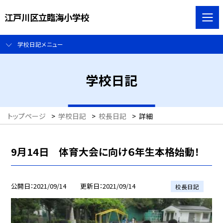
江戸川区立臨海小学校
学校日記メニュー
学校日記
トップページ
>
学校日記
>
校長日記
>
詳細
9月14日 体育大会に向け６年生本格始動！
公開日
2021/09/14
更新日
2021/09/14
校長日記