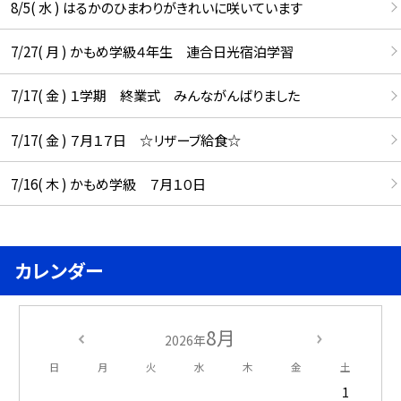
8/5( 水 ) はるかのひまわりがきれいに咲いています
7/27( 月 ) かもめ学級４年生 連合日光宿泊学習
7/17( 金 ) １学期 終業式 みんながんばりました
7/17( 金 ) ７月１７日 ☆リザーブ給食☆
7/16( 木 ) かもめ学級 ７月１０日
カレンダー
8月
2026年
日
月
火
水
木
金
土
1