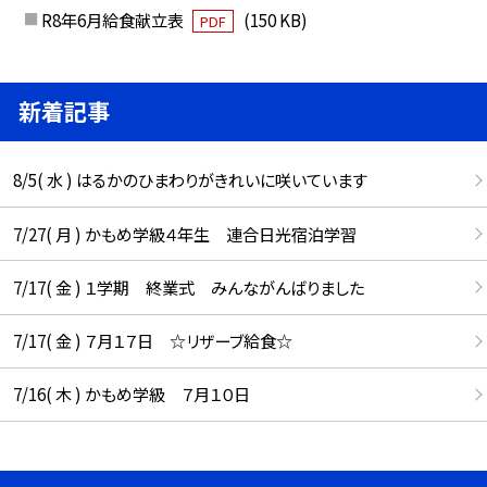
R8年6月給食献立表
(150 KB)
PDF
新着記事
8/5( 水 ) はるかのひまわりがきれいに咲いています
7/27( 月 ) かもめ学級４年生 連合日光宿泊学習
7/17( 金 ) １学期 終業式 みんながんばりました
7/17( 金 ) ７月１７日 ☆リザーブ給食☆
7/16( 木 ) かもめ学級 ７月１０日