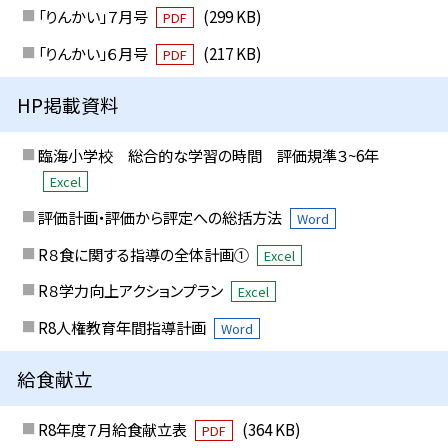
「りんかい」７月号
(299 KB)
PDF
「りんかい」６月号
(217 KB)
PDF
HP掲載資料
臨海小学校 総合的な学習の時間 評価規準３~6年
Excel
評価計画・評価から評定への総括方法
Word
R８食に関する指導の全体計画①
Excel
R８学力向上アクションプラン
Excel
R8人権教育年間指導計画
Word
給食献立
R8年度７月給食献立表
(364 KB)
PDF