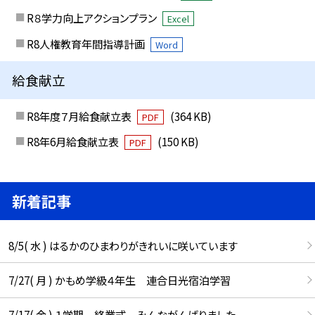
R８学力向上アクションプラン
Excel
R8人権教育年間指導計画
Word
給食献立
R8年度７月給食献立表
(364 KB)
PDF
R8年6月給食献立表
(150 KB)
PDF
新着記事
8/5( 水 ) はるかのひまわりがきれいに咲いています
7/27( 月 ) かもめ学級４年生 連合日光宿泊学習
7/17( 金 ) １学期 終業式 みんながんばりました