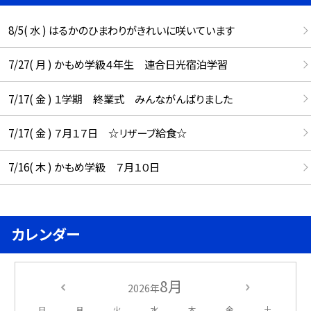
8/5( 水 ) はるかのひまわりがきれいに咲いています
7/27( 月 ) かもめ学級４年生 連合日光宿泊学習
7/17( 金 ) １学期 終業式 みんながんばりました
7/17( 金 ) ７月１７日 ☆リザーブ給食☆
7/16( 木 ) かもめ学級 ７月１０日
カレンダー
8月
2026年
日
月
火
水
木
金
土