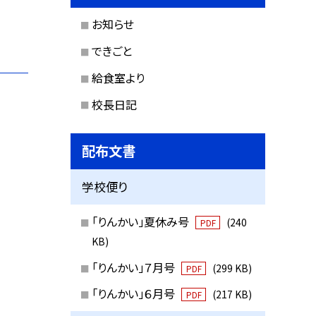
お知らせ
できごと
給食室より
校長日記
配布文書
学校便り
「りんかい」夏休み号
(240
PDF
KB)
「りんかい」７月号
(299 KB)
PDF
「りんかい」６月号
(217 KB)
PDF