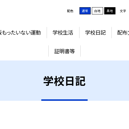
配色
通常
白地
黒地
文字
版もったいない運動
学校生活
学校日記
配布
証明書等
学校日記