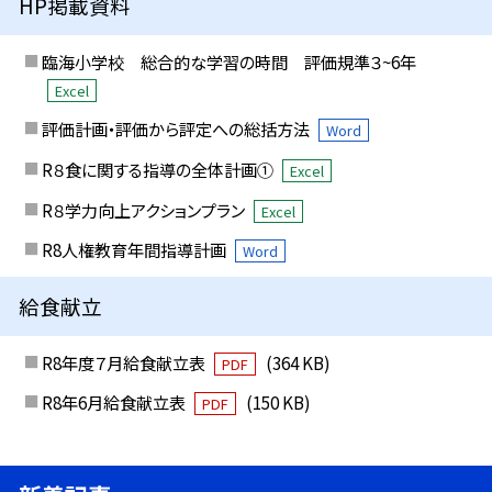
HP掲載資料
臨海小学校 総合的な学習の時間 評価規準３~6年
Excel
評価計画・評価から評定への総括方法
Word
R８食に関する指導の全体計画①
Excel
R８学力向上アクションプラン
Excel
R8人権教育年間指導計画
Word
給食献立
R8年度７月給食献立表
(364 KB)
PDF
R8年6月給食献立表
(150 KB)
PDF