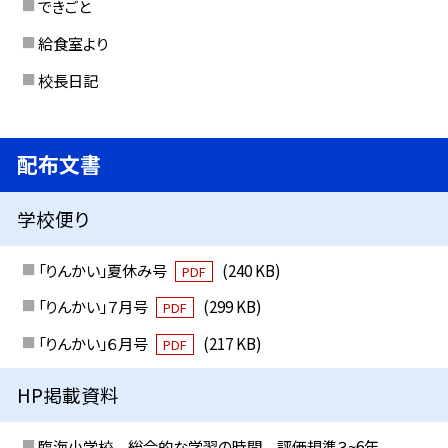
できごと
給食室より
校長日記
配布文書
学校便り
「りんかい」夏休み号
(240 KB)
PDF
「りんかい」７月号
(299 KB)
PDF
「りんかい」６月号
(217 KB)
PDF
HP掲載資料
臨海小学校 総合的な学習の時間 評価規準３~6年