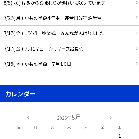
8/5( 水 ) はるかのひまわりがきれいに咲いています
7/27( 月 ) かもめ学級４年生 連合日光宿泊学習
7/17( 金 ) １学期 終業式 みんながんばりました
7/17( 金 ) ７月１７日 ☆リザーブ給食☆
7/16( 木 ) かもめ学級 ７月１０日
カレンダー
8月
2026年
日
月
火
水
木
金
土
1