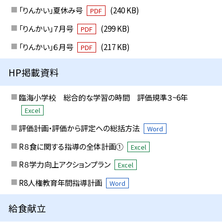
「りんかい」夏休み号
(240 KB)
PDF
「りんかい」７月号
(299 KB)
PDF
「りんかい」６月号
(217 KB)
PDF
HP掲載資料
臨海小学校 総合的な学習の時間 評価規準３~6年
Excel
評価計画・評価から評定への総括方法
Word
R８食に関する指導の全体計画①
Excel
R８学力向上アクションプラン
Excel
R8人権教育年間指導計画
Word
給食献立