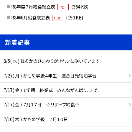
R8年度７月給食献立表
(364 KB)
PDF
R8年6月給食献立表
(150 KB)
PDF
新着記事
8/5( 水 ) はるかのひまわりがきれいに咲いています
7/27( 月 ) かもめ学級４年生 連合日光宿泊学習
7/17( 金 ) １学期 終業式 みんながんばりました
7/17( 金 ) ７月１７日 ☆リザーブ給食☆
7/16( 木 ) かもめ学級 ７月１０日