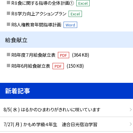
R８食に関する指導の全体計画①
Excel
R８学力向上アクションプラン
Excel
R8人権教育年間指導計画
Word
給食献立
R8年度７月給食献立表
(364 KB)
PDF
R8年6月給食献立表
(150 KB)
PDF
新着記事
8/5( 水 ) はるかのひまわりがきれいに咲いています
7/27( 月 ) かもめ学級４年生 連合日光宿泊学習