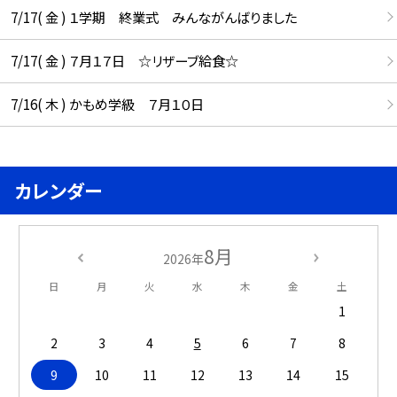
7/17( 金 ) １学期 終業式 みんながんばりました
7/17( 金 ) ７月１７日 ☆リザーブ給食☆
7/16( 木 ) かもめ学級 ７月１０日
カレンダー
8月
2026年
日
月
火
水
木
金
土
1
2
3
4
5
6
7
8
9
10
11
12
13
14
15