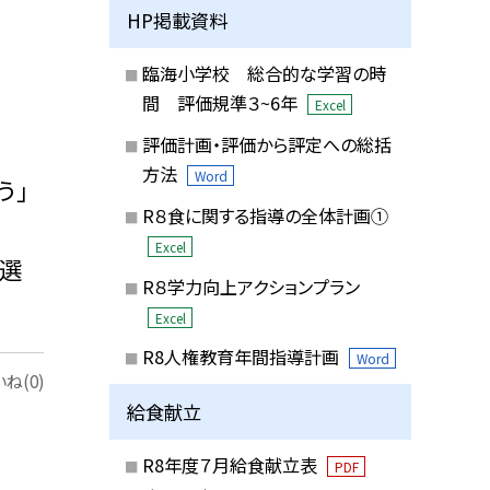
HP掲載資料
臨海小学校 総合的な学習の時
間 評価規準３~6年
Excel
評価計画・評価から評定への総括
方法
Word
う」
R８食に関する指導の全体計画①
Excel
に選
R８学力向上アクションプラン
Excel
R8人権教育年間指導計画
Word
ね(0)
給食献立
R8年度７月給食献立表
PDF