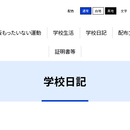
配色
通常
白地
黒地
文字
版もったいない運動
学校生活
学校日記
配布
証明書等
学校日記