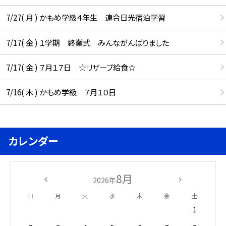
7/27( 月 ) かもめ学級４年生 連合日光宿泊学習
7/17( 金 ) １学期 終業式 みんながんばりました
7/17( 金 ) ７月１７日 ☆リザーブ給食☆
7/16( 木 ) かもめ学級 ７月１０日
カレンダー
8月
2026年
日
月
火
水
木
金
土
1