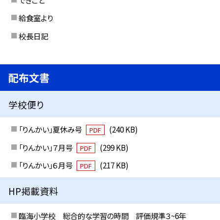
給食室より
校長日記
配布文書
学校便り
「りんかい」夏休み号
(240 KB)
PDF
「りんかい」７月号
(299 KB)
PDF
「りんかい」６月号
(217 KB)
PDF
HP掲載資料
臨海小学校 総合的な学習の時間 評価規準３~6年