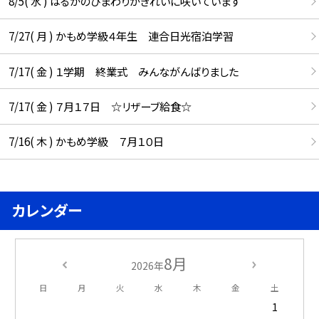
8/5( 水 ) はるかのひまわりがきれいに咲いています
7/27( 月 ) かもめ学級４年生 連合日光宿泊学習
7/17( 金 ) １学期 終業式 みんながんばりました
7/17( 金 ) ７月１７日 ☆リザーブ給食☆
7/16( 木 ) かもめ学級 ７月１０日
カレンダー
8月
2026年
日
月
火
水
木
金
土
1