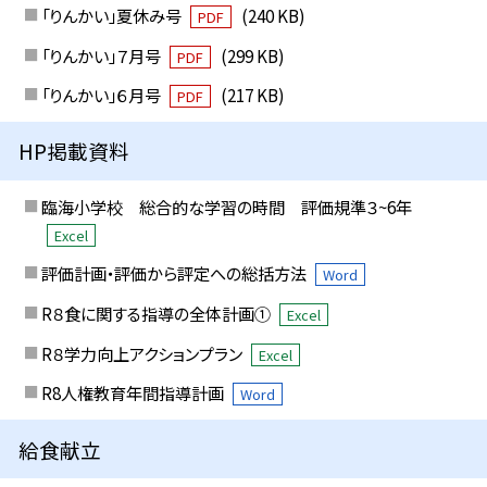
「りんかい」夏休み号
(240 KB)
PDF
「りんかい」７月号
(299 KB)
PDF
「りんかい」６月号
(217 KB)
PDF
HP掲載資料
臨海小学校 総合的な学習の時間 評価規準３~6年
Excel
評価計画・評価から評定への総括方法
Word
R８食に関する指導の全体計画①
Excel
R８学力向上アクションプラン
Excel
R8人権教育年間指導計画
Word
給食献立