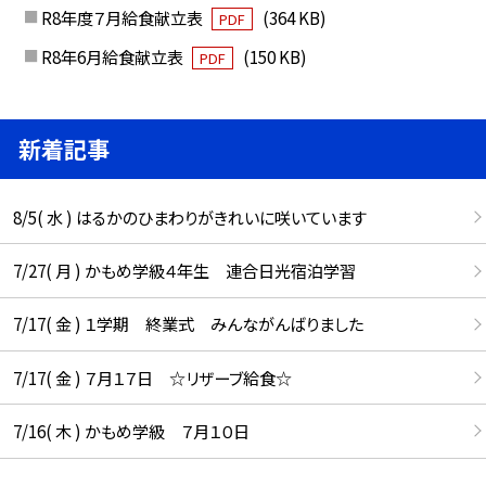
R8年度７月給食献立表
(364 KB)
PDF
R8年6月給食献立表
(150 KB)
PDF
新着記事
8/5( 水 ) はるかのひまわりがきれいに咲いています
7/27( 月 ) かもめ学級４年生 連合日光宿泊学習
7/17( 金 ) １学期 終業式 みんながんばりました
7/17( 金 ) ７月１７日 ☆リザーブ給食☆
7/16( 木 ) かもめ学級 ７月１０日