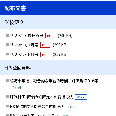
配布文書
学校便り
「りんかい」夏休み号
(240 KB)
PDF
「りんかい」７月号
(299 KB)
PDF
「りんかい」６月号
(217 KB)
PDF
HP掲載資料
臨海小学校 総合的な学習の時間 評価規準３~6年
Excel
評価計画・評価から評定への総括方法
Word
R８食に関する指導の全体計画①
Excel
R８学力向上アクションプラン
Excel