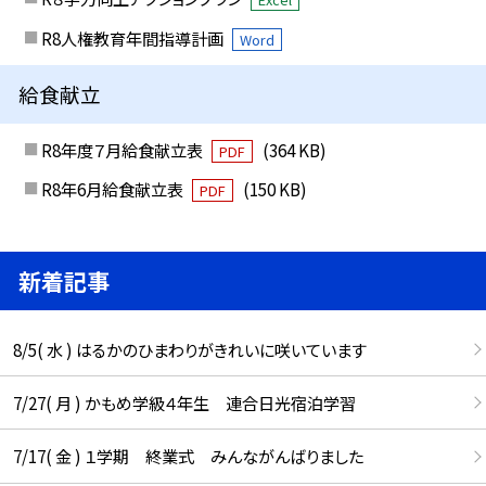
R8人権教育年間指導計画
Word
給食献立
R8年度７月給食献立表
(364 KB)
PDF
R8年6月給食献立表
(150 KB)
PDF
新着記事
8/5( 水 ) はるかのひまわりがきれいに咲いています
7/27( 月 ) かもめ学級４年生 連合日光宿泊学習
7/17( 金 ) １学期 終業式 みんながんばりました