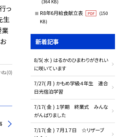
(364 KB)
行っ
R8年6月給食献立表
(150
PDF
先生
KB)
授業
、お
新着記事
8/5( 水 ) はるかのひまわりがきれい
に咲いています
ね(0)
7/27( 月 ) かもめ学級４年生 連合
日光宿泊学習
7/17( 金 ) １学期 終業式 みんな
がんばりました
事
7/17( 金 ) ７月１７日 ☆リザーブ