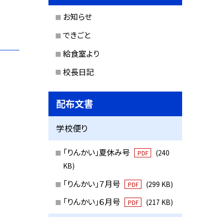
お知らせ
できごと
給食室より
校長日記
配布文書
学校便り
「りんかい」夏休み号
(240
PDF
KB)
「りんかい」７月号
(299 KB)
PDF
「りんかい」６月号
(217 KB)
PDF