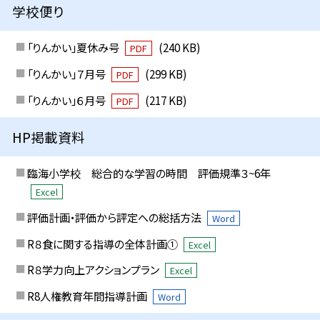
学校便り
「りんかい」夏休み号
(240 KB)
PDF
「りんかい」７月号
(299 KB)
PDF
「りんかい」６月号
(217 KB)
PDF
HP掲載資料
臨海小学校 総合的な学習の時間 評価規準３~6年
Excel
評価計画・評価から評定への総括方法
Word
R８食に関する指導の全体計画①
Excel
R８学力向上アクションプラン
Excel
R8人権教育年間指導計画
Word