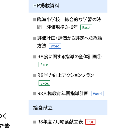
HP掲載資料
臨海小学校 総合的な学習の時
間 評価規準３~6年
Excel
評価計画・評価から評定への総括
方法
Word
R８食に関する指導の全体計画①
Excel
R８学力向上アクションプラン
Excel
R8人権教育年間指導計画
Word
給食献立
つく
R8年度７月給食献立表
PDF
で皆