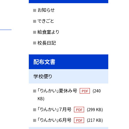
お知らせ
できごと
給食室より
校長日記
配布文書
学校便り
「りんかい」夏休み号
(240
PDF
KB)
「りんかい」７月号
(299 KB)
PDF
「りんかい」６月号
(217 KB)
PDF