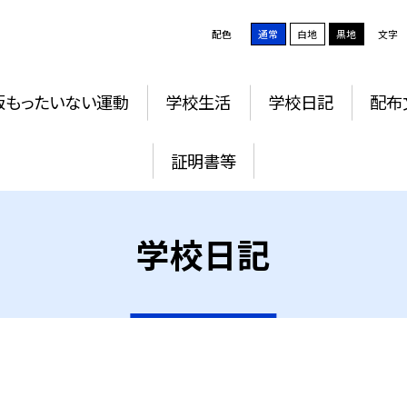
配色
通常
白地
黒地
文字
版もったいない運動
学校生活
学校日記
配布
証明書等
学校日記