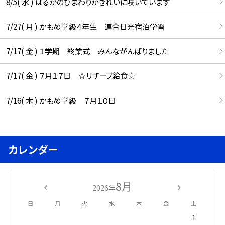
8/5( 水 ) はるかのひまわりがきれいに咲いています
7/27( 月 ) かもめ学級４年生 連合日光宿泊学習
7/17( 金 ) １学期 終業式 みんながんばりました
7/17( 金 ) ７月１７日 ☆リザーブ給食☆
7/16( 木 ) かもめ学級 ７月１０日
カレンダー
8月
2026年
日
月
火
水
木
金
土
1