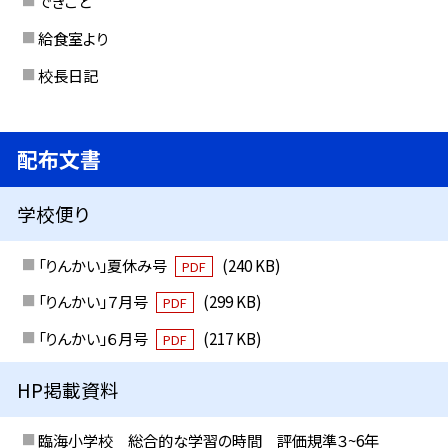
できごと
給食室より
校長日記
配布文書
学校便り
「りんかい」夏休み号
(240 KB)
PDF
「りんかい」７月号
(299 KB)
PDF
「りんかい」６月号
(217 KB)
PDF
HP掲載資料
臨海小学校 総合的な学習の時間 評価規準３~6年