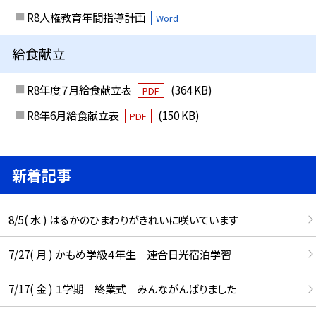
R8人権教育年間指導計画
Word
給食献立
R8年度７月給食献立表
(364 KB)
PDF
R8年6月給食献立表
(150 KB)
PDF
新着記事
8/5( 水 ) はるかのひまわりがきれいに咲いています
7/27( 月 ) かもめ学級４年生 連合日光宿泊学習
7/17( 金 ) １学期 終業式 みんながんばりました