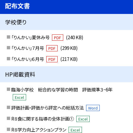
配布文書
学校便り
「りんかい」夏休み号
(240 KB)
PDF
「りんかい」７月号
(299 KB)
PDF
「りんかい」６月号
(217 KB)
PDF
HP掲載資料
臨海小学校 総合的な学習の時間 評価規準３~6年
Excel
評価計画・評価から評定への総括方法
Word
R８食に関する指導の全体計画①
Excel
R８学力向上アクションプラン
Excel