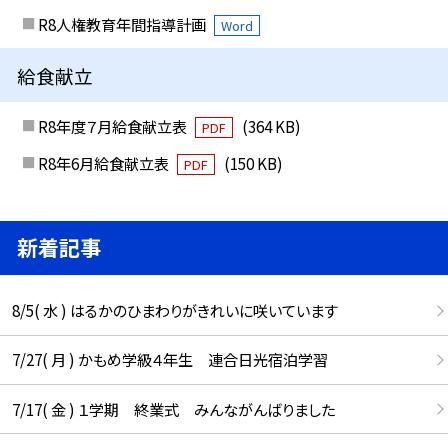
R8人権教育年間指導計画
Word
給食献立
R8年度７月給食献立表
(364 KB)
PDF
R8年6月給食献立表
(150 KB)
PDF
新着記事
8/5( 水 ) はるかのひまわりがきれいに咲いています
7/27( 月 ) かもめ学級４年生 連合日光宿泊学習
7/17( 金 ) １学期 終業式 みんながんばりました