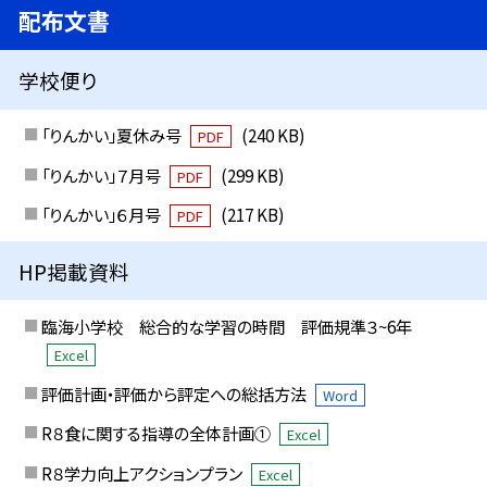
配布文書
学校便り
「りんかい」夏休み号
(240 KB)
PDF
「りんかい」７月号
(299 KB)
PDF
「りんかい」６月号
(217 KB)
PDF
HP掲載資料
臨海小学校 総合的な学習の時間 評価規準３~6年
Excel
評価計画・評価から評定への総括方法
Word
R８食に関する指導の全体計画①
Excel
R８学力向上アクションプラン
Excel