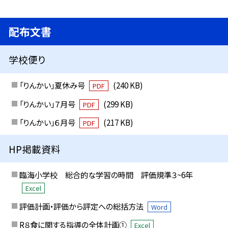
配布文書
学校便り
「りんかい」夏休み号
(240 KB)
PDF
「りんかい」７月号
(299 KB)
PDF
「りんかい」６月号
(217 KB)
PDF
HP掲載資料
臨海小学校 総合的な学習の時間 評価規準３~6年
Excel
評価計画・評価から評定への総括方法
Word
R８食に関する指導の全体計画①
Excel