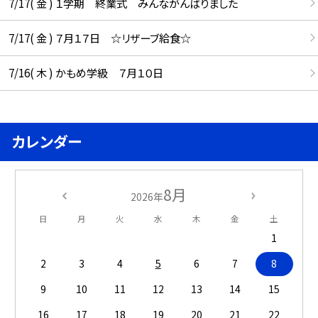
7/17( 金 ) １学期 終業式 みんながんばりました
7/17( 金 ) ７月１７日 ☆リザーブ給食☆
7/16( 木 ) かもめ学級 ７月１０日
カレンダー
8月
2026年
日
月
火
水
木
金
土
1
2
3
4
5
6
7
8
9
10
11
12
13
14
15
16
17
18
19
20
21
22