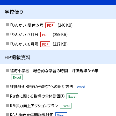
学校便り
「りんかい」夏休み号
(240 KB)
PDF
「りんかい」７月号
(299 KB)
PDF
「りんかい」６月号
(217 KB)
PDF
HP掲載資料
臨海小学校 総合的な学習の時間 評価規準３~6年
Excel
評価計画・評価から評定への総括方法
Word
R８食に関する指導の全体計画①
Excel
R８学力向上アクションプラン
Excel
R8人権教育年間指導計画
Word