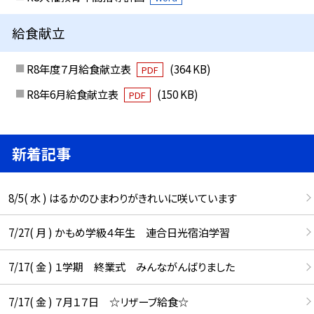
給食献立
R8年度７月給食献立表
(364 KB)
PDF
R8年6月給食献立表
(150 KB)
PDF
新着記事
8/5( 水 ) はるかのひまわりがきれいに咲いています
7/27( 月 ) かもめ学級４年生 連合日光宿泊学習
7/17( 金 ) １学期 終業式 みんながんばりました
7/17( 金 ) ７月１７日 ☆リザーブ給食☆