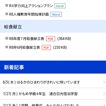
R８学力向上アクションプラン
Excel
R8人権教育年間指導計画
Word
給食献立
R8年度７月給食献立表
(364 KB)
PDF
R8年6月給食献立表
(150 KB)
PDF
新着記事
8/5( 水 ) はるかのひまわりがきれいに咲いています
7/27( 月 ) かもめ学級４年生 連合日光宿泊学習
7/17( 金 ) １学期 終業式 みんながんばりました