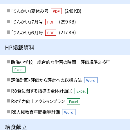
「りんかい」夏休み号
(240 KB)
PDF
「りんかい」７月号
(299 KB)
PDF
「りんかい」６月号
(217 KB)
PDF
HP掲載資料
臨海小学校 総合的な学習の時間 評価規準３~6年
Excel
評価計画・評価から評定への総括方法
Word
R８食に関する指導の全体計画①
Excel
R８学力向上アクションプラン
Excel
R8人権教育年間指導計画
Word
給食献立