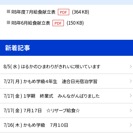
R8年度７月給食献立表
(364 KB)
PDF
R8年6月給食献立表
(150 KB)
PDF
新着記事
8/5( 水 ) はるかのひまわりがきれいに咲いています
7/27( 月 ) かもめ学級４年生 連合日光宿泊学習
7/17( 金 ) １学期 終業式 みんながんばりました
7/17( 金 ) ７月１７日 ☆リザーブ給食☆
7/16( 木 ) かもめ学級 ７月１０日