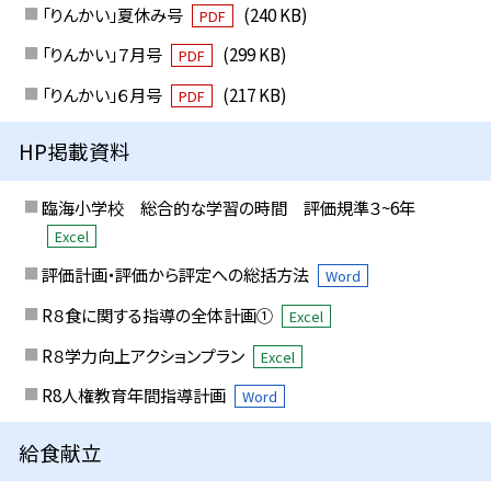
「りんかい」夏休み号
(240 KB)
PDF
「りんかい」７月号
(299 KB)
PDF
「りんかい」６月号
(217 KB)
PDF
HP掲載資料
臨海小学校 総合的な学習の時間 評価規準３~6年
Excel
評価計画・評価から評定への総括方法
Word
R８食に関する指導の全体計画①
Excel
R８学力向上アクションプラン
Excel
R8人権教育年間指導計画
Word
給食献立