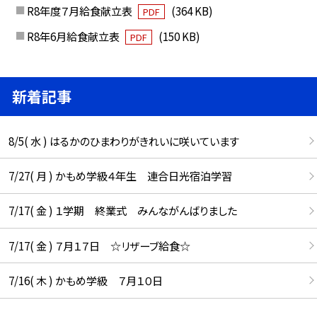
R8年度７月給食献立表
(364 KB)
PDF
R8年6月給食献立表
(150 KB)
PDF
新着記事
8/5( 水 ) はるかのひまわりがきれいに咲いています
7/27( 月 ) かもめ学級４年生 連合日光宿泊学習
7/17( 金 ) １学期 終業式 みんながんばりました
7/17( 金 ) ７月１７日 ☆リザーブ給食☆
7/16( 木 ) かもめ学級 ７月１０日