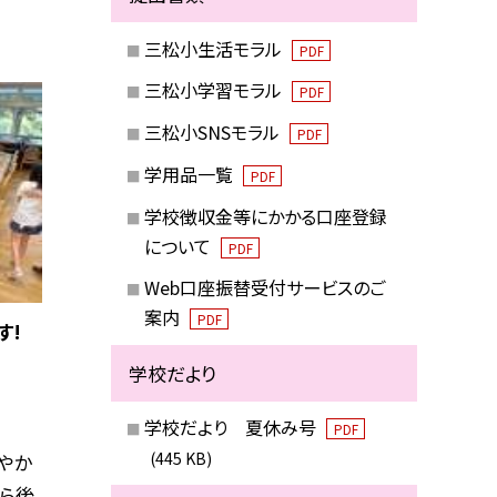
三松小生活モラル
PDF
三松小学習モラル
PDF
三松小SNSモラル
PDF
学用品一覧
PDF
学校徴収金等にかかる口座登録
について
PDF
Web口座振替受付サービスのご
案内
PDF
す!
学校だより
学校だより 夏休み号
PDF
(445 KB)
やか
から後