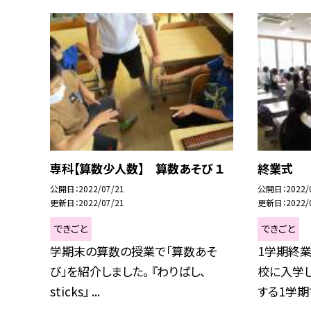
専科【算数少人数】 算数あそび １
終業式
公開日
2022/07/21
公開日
2022/
更新日
2022/07/21
更新日
2022/
できごと
できごと
学期末の算数の授業で「算数あそ
1学期終業
び」を紹介しました。 『わりばし、
校に入学
sticks』 ...
する1学期で