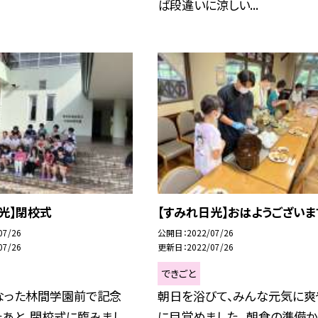
ば段違いに涼しい...
光】閉校式
【すみれ日光】おはようございま
07/26
公開日
2022/07/26
07/26
更新日
2022/07/26
できごと
なった林間学園前で記念
朝日を浴びて、みんな元気に爽
たあと、閉校式に臨みまし
に目覚めました。 朝食の準備