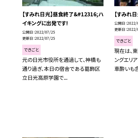
【すみれ日光】昼食終了&#12316;ハ
【すみれ日
イキングに出発です!
公開日
2022/
更新日
2022/
公開日
2022/07/25
更新日
2022/07/25
できごと
できごと
現在は、
元の日光市役所を通過して、神橋も
ングエリア
通り過ぎ、本日の宿舎である葛飾区
車酔いも含め
立日光高原学園で...