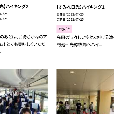
光】ハイキング２
【すみれ日光】ハイキング１
07/25
公開日
2022/07/25
07/25
更新日
2022/07/25
できごと
のあとは、お待ちかねのア
高原の清々しい空気の中、湯滝
ム！ とても美味しくいただ
門池〜光徳牧場へハイ...
.