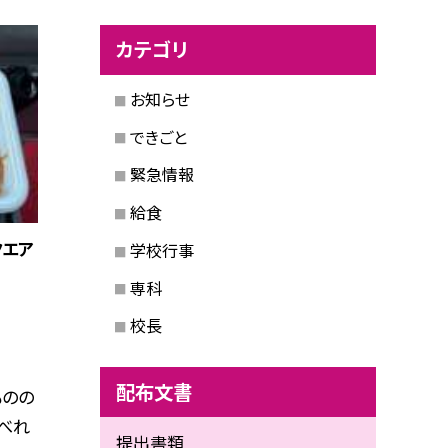
カテゴリ
お知らせ
できごと
緊急情報
給食
クエア
学校行事
専科
校長
配布文書
ものの
べれ
提出書類