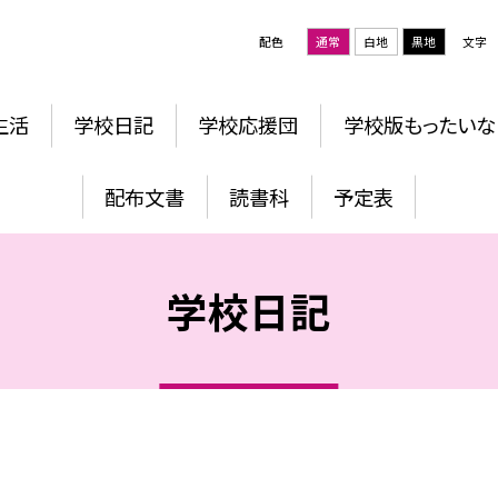
配色
通常
白地
黒地
文字
生活
学校日記
学校応援団
学校版もったいな
配布文書
読書科
予定表
学校日記