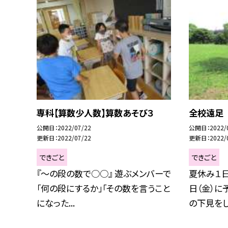
専科【算数少人数】算数あそび３
全校遠足
公開日
2022/07/22
公開日
2022/
更新日
2022/07/22
更新日
2022/
できごと
できごと
『〜の段の数で○○』 遊ぶメンバーで
夏休み１日
「何の段にするか」「その数を言うこと
日（金）に
になった...
の下見をし.