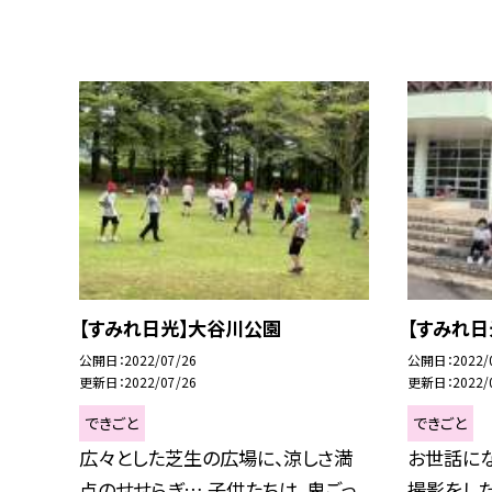
【すみれ日光】大谷川公園
【すみれ日
公開日
2022/07/26
公開日
2022/
更新日
2022/07/26
更新日
2022/
できごと
できごと
広々とした芝生の広場に、涼しさ満
お世話に
点のせせらぎ… 子供たちは、鬼ごっ
撮影をし