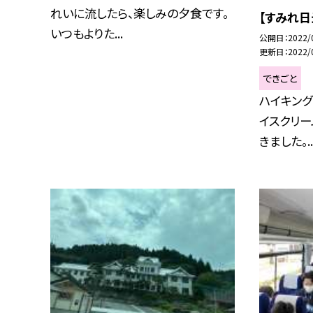
れいに流したら、楽しみの夕食です。
【すみれ日
いつもよりた...
公開日
2022/
更新日
2022/
できごと
ハイキング
イスクリー
きました。..