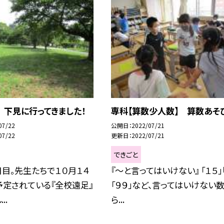
 下見に行ってきました！
専科【算数少人数】 算数あそび
07/22
公開日
2022/07/21
07/22
更新日
2022/07/21
できごと
目。先生たちで１０月１４
『〜と言ってはいけない』 「１５」
予定されている『全校遠足』
「９９」など、言ってはいけない
..
ら...