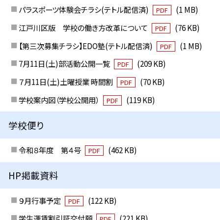
パラスポーツ体験会チラシ(テトル配信済)
(1 MB)
PDF
江戸川区版 学校の働き方改革について
(76 KB)
PDF
【第三次募集チラシ】EDO塾(テトル配信済)
(1 MB)
PDF
7月11日(土)部活動公開一覧
(209 KB)
PDF
７月11日(土)土曜授業 時間割
(70 KB)
PDF
学校案内図（学校公開用）
(119 KB)
PDF
学校便り
令和８年度 第４号
(462 KB)
PDF
HP掲載資料
９月行事予定
(122 KB)
PDF
学生運賃割引証交付願
(221 KB)
PDF