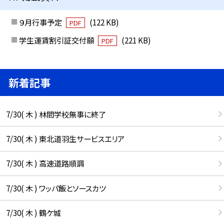
９月行事予定
(122 KB)
PDF
学生運賃割引証交付願
(221 KB)
PDF
新着記事
7/30( 木 ) 林間学校無事に終了
7/30( 木 ) 東北道羽生サービスエリア
7/30( 木 ) 高速道路順調
7/30( 木 ) ワッパ飯とソースカツ
7/30( 木 ) 鶴ケ城