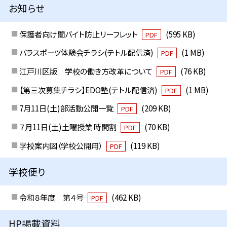
お知らせ
保護者向け闇バイト防止リーフレット
(595 KB)
PDF
パラスポーツ体験会チラシ(テトル配信済)
(1 MB)
PDF
江戸川区版 学校の働き方改革について
(76 KB)
PDF
【第三次募集チラシ】EDO塾(テトル配信済)
(1 MB)
PDF
7月11日(土)部活動公開一覧
(209 KB)
PDF
７月11日(土)土曜授業 時間割
(70 KB)
PDF
学校案内図（学校公開用）
(119 KB)
PDF
学校便り
令和８年度 第４号
(462 KB)
PDF
HP掲載資料