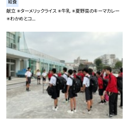
給食
献立 ✳︎ターメリックライス ✳︎牛乳 ✳︎夏野菜のキーマカレー
✳︎わかめとコ...