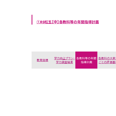
①R8松五【中】各教科等の年間指導計画
学力向上プラン・
各教科等の年間
各教科の大単
教育目標
学力調査結果
指導計画
ごとの評価基