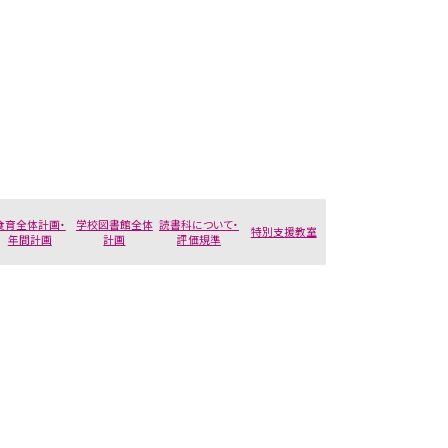
食育全体計画・
学校図書館全体
読書科について・
特別支援教室
年間計画
計画
評価規準