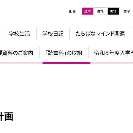
配色
通常
白地
黒地
文字
学校生活
学校日記
たちばなマインド関連
各教科等の年間指導計画
種資料のご案内
「読書科」の取組
令和８年度入学
計画