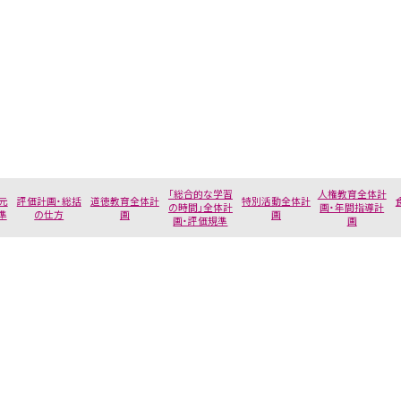
「総合的な学習
人権教育全体計
元
評価計画・総括
道徳教育全体計
特別活動全体計
の時間」全体計
画・年間指導計
準
の仕方
画
画
画・評価規準
画