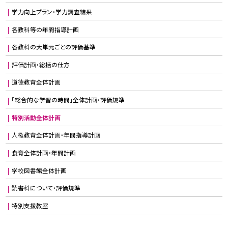
学力向上プラン・学力調査結果
各教科等の年間指導計画
各教科の大単元ごとの評価基準
評価計画・総括の仕方
道徳教育全体計画
「総合的な学習の時間」全体計画・評価規準
特別活動全体計画
人権教育全体計画・年間指導計画
食育全体計画・年間計画
学校図書館全体計画
読書科について・評価規準
特別支援教室