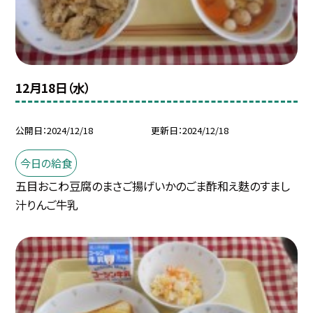
12月18日（水）
公開日
2024/12/18
更新日
2024/12/18
今日の給食
五目おこわ豆腐のまさご揚げいかのごま酢和え麩のすまし
汁りんご牛乳